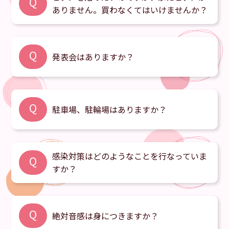
Q
ありません。買わなくてはいけませんか？
週に一度レッスンの時だけ弾くのと、毎日お家で
練習するのとでは、やはり毎日こつこつ練習した
Q
発表会はありますか？
方が上達します。最近は本物のピアノに近い電子
A
ピアノも増えていますし、省スペースでも置ける
ものもあります。ぜひ一度いろいろ見くらべて見
例年、年に1回以上発表の機会があります。参加
A
てください。
は任意です。詳しくは
こちら
をご覧ください。
Q
駐車場、駐輪場はありますか？
駐輪場3台あり。駐車場はありませんので、近く
A
感染対策はどのようなことを行なっていま
のパーキングをご利用ください。
Q
すか？
入室前に手をアルコール消毒して頂いています。
声楽レッスンではマスクを外す代わりに、フェイ
Q
絶対音感は身につきますか？
スシールドを着用していただきます。生徒さんの