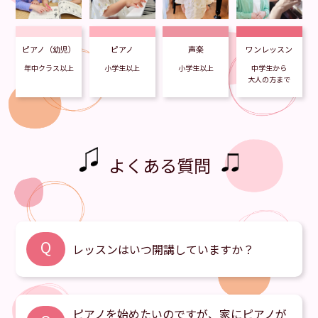
ピアノ（幼児
）
ピアノ
声楽
ワンレッスン
年中クラス以上
小学生以上
小学生以上
中学生から
大人の方まで
よくある質問
Q
レッスンはいつ開講していますか？
火～土曜日です（日曜日、月曜日は休講）。詳し
A
ピアノを始めたいのですが、家にピアノが
くは
こちら
をご覧ください。